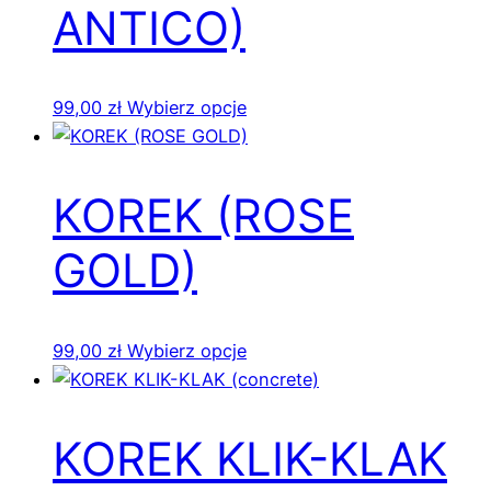
Opcje
ANTICO)
można
wybrać
na
Ten
99,00
zł
Wybierz opcje
stronie
produkt
produktu
ma
wiele
KOREK (ROSE
wariantów.
Opcje
GOLD)
można
wybrać
na
Ten
99,00
zł
Wybierz opcje
stronie
produkt
produktu
ma
wiele
KOREK KLIK-KLAK
wariantów.