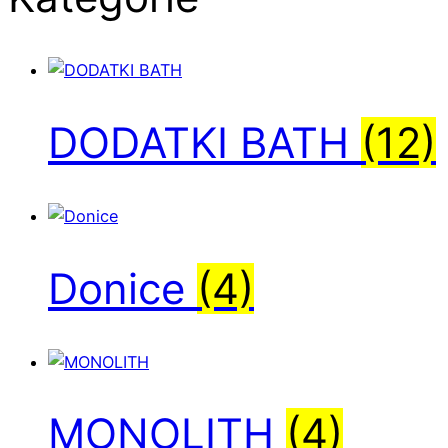
wybrać
na
stronie
produktu
DODATKI BATH
(12)
Donice
(4)
MONOLITH
(4)