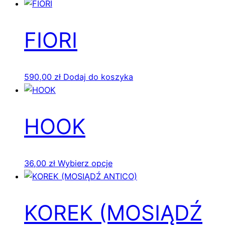
produkt
na
ma
stronie
wiele
FIORI
produktu
wariantów.
Opcje
można
590,00
zł
Dodaj do koszyka
wybrać
na
stronie
HOOK
produktu
Ten
36,00
zł
Wybierz opcje
produkt
ma
wiele
KOREK (MOSIĄDŹ
wariantów.